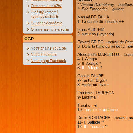
Solistes:
* Vincent Barthelemy – hautboi
Orchestrataar VZW
** Eric Franceries – guitare
Pražský komorní
kytarový orchestr
Manuel DE FALLA
1- La danse du meunier ++
Guitarles Académie
Gitaarensemble alegria
Isaac ALBENIZ
2- Asturias (Leyenda)
OGP
Edvard GRIEG –
extrait de Pee
3- Dans la halle du roi de la mo
Notre chaîne Youtube
Alessandro MARCELLO –
Conce
Notre Instagram
4- I. Allegro *
Notre page Facebook
5- II. Adagio *
6-
III. Allegro
*
Gabriel FAURE
7- Tantum Ergo +
8- Après un rêve +
Francisco TARREGA
9- Lagrima +
Traditionnel
10-
Tarentelle sicilienne
Denis MORTAGNE –
extraits d
11- I. Ballade **
12-
III. Toccata
**