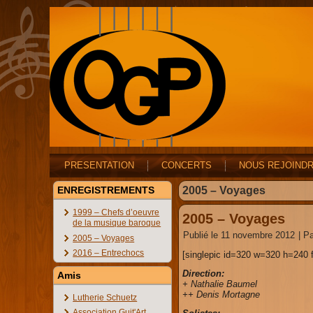
PRESENTATION
CONCERTS
NOUS REJOIND
ENREGISTREMENTS
2005 – Voyages
1999 – Chefs d’oeuvre
2005 – Voyages
de la musique baroque
Publié le
11 novembre 2012
|
Pa
2005 – Voyages
2016 – Entrechocs
[singlepic id=320 w=320 h=240 f
Direction:
Amis
+ Nathalie Baumel
++ Denis Mortagne
Lutherie Schuetz
Association Guit'Art