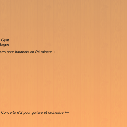
s
r Gynt
ntagne
rto pour hautbois en Ré mineur +
u Concerto n°2 pour guitare et orchestre ++