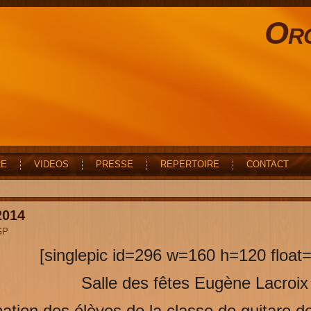
Orc
RE
VIDEOS
PRESSE
REPERTOIRE
CONTACT
2014
GP
[singlepic id=296 w=160 h=120 float
Salle des fêtes Eugène Lacroix
ipation des élèves de la classe de guitare 