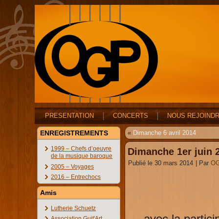
PRESENTATION
CONCERTS
NOUS REJOIND
ENREGISTREMENTS
«
Dimanche 6 avril 2014
1999 – Chefs d’oeuvre
Dimanche 1er juin 
de la musique baroque
Publié le
30 mars 2014
|
Par
O
2005 – Voyages
2016 – Entrechocs
Amis
Lutherie Schuetz
avec la partic
Association Guit'Art