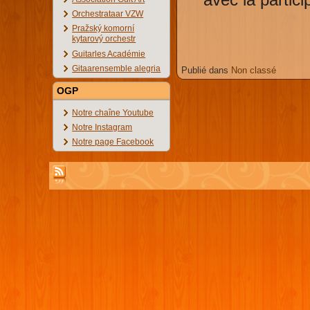
Orchestrataar VZW
Pražský komorní
kytarový orchestr
Guitarles Académie
Gitaarensemble alegria
Publié dans
Non classé
OGP
Notre chaîne Youtube
Notre Instagram
Notre page Facebook