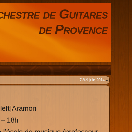
hestre de Guitares
de Provence
7-8-9 juin 2014
»
=left]Aramon
 – 18h
de l’école de musique (professeur